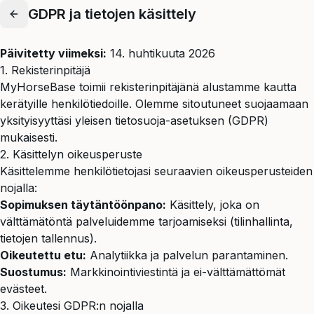
GDPR ja tietojen käsittely
Päivitetty viimeksi:
14. huhtikuuta 2026
1. Rekisterinpitäjä
MyHorseBase toimii rekisterinpitäjänä alustamme kautta
kerätyille henkilötiedoille. Olemme sitoutuneet suojaamaan
yksityisyyttäsi yleisen tietosuoja-asetuksen (GDPR)
mukaisesti.
2. Käsittelyn oikeusperuste
Käsittelemme henkilötietojasi seuraavien oikeusperusteiden
nojalla:
Sopimuksen täytäntöönpano:
Käsittely, joka on
välttämätöntä palveluidemme tarjoamiseksi (tilinhallinta,
tietojen tallennus).
Oikeutettu etu:
Analytiikka ja palvelun parantaminen.
Suostumus:
Markkinointiviestintä ja ei-välttämättömät
evästeet.
3. Oikeutesi GDPR:n nojalla