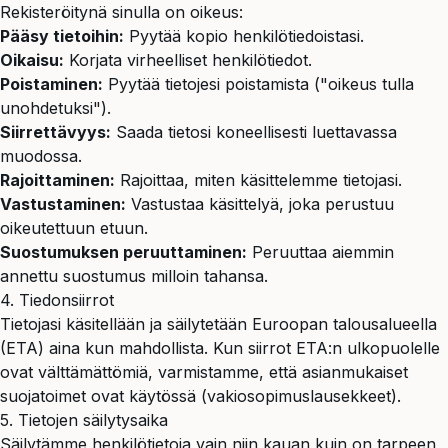
Rekisteröitynä sinulla on oikeus:
Pääsy tietoihin:
Pyytää kopio henkilötiedoistasi.
Oikaisu:
Korjata virheelliset henkilötiedot.
Poistaminen:
Pyytää tietojesi poistamista ("oikeus tulla
unohdetuksi").
Siirrettävyys:
Saada tietosi koneellisesti luettavassa
muodossa.
Rajoittaminen:
Rajoittaa, miten käsittelemme tietojasi.
Vastustaminen:
Vastustaa käsittelyä, joka perustuu
oikeutettuun etuun.
Suostumuksen peruuttaminen:
Peruuttaa aiemmin
annettu suostumus milloin tahansa.
4. Tiedonsiirrot
Tietojasi käsitellään ja säilytetään Euroopan talousalueella
(ETA) aina kun mahdollista. Kun siirrot ETA:n ulkopuolelle
ovat välttämättömiä, varmistamme, että asianmukaiset
suojatoimet ovat käytössä (vakiosopimuslausekkeet).
5. Tietojen säilytysaika
Säilytämme henkilötietoja vain niin kauan kuin on tarpeen