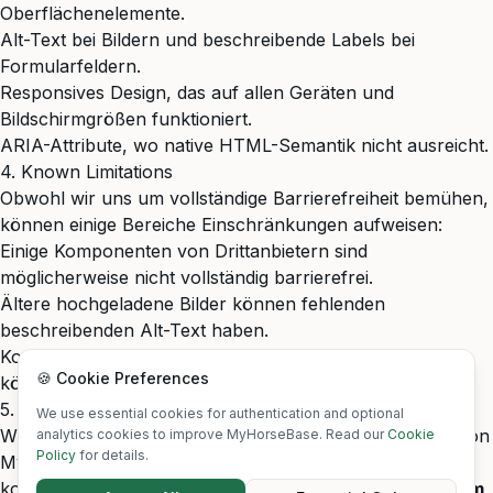
Oberflächenelemente.
Alt-Text bei Bildern und beschreibende Labels bei
Formularfeldern.
Responsives Design, das auf allen Geräten und
Bildschirmgrößen funktioniert.
ARIA-Attribute, wo native HTML-Semantik nicht ausreicht.
4. Known Limitations
Obwohl wir uns um vollständige Barrierefreiheit bemühen,
können einige Bereiche Einschränkungen aufweisen:
Einige Komponenten von Drittanbietern sind
möglicherweise nicht vollständig barrierefrei.
Ältere hochgeladene Bilder können fehlenden
beschreibenden Alt-Text haben.
Komplexe Datenvisualisierungen auf der Analyseseite
🍪 Cookie Preferences
könnten Verbesserungen benötigen.
5. Feedback
We use essential cookies for authentication and optional
Wir freuen uns über Ihr Feedback zur Barrierefreiheit von
analytics cookies to improve MyHorseBase. Read our
Cookie
Policy
for details.
MyHorseBase. Wenn Sie auf Barrieren stoßen,
kontaktieren Sie uns bitte unter
info@myhorsebase.com