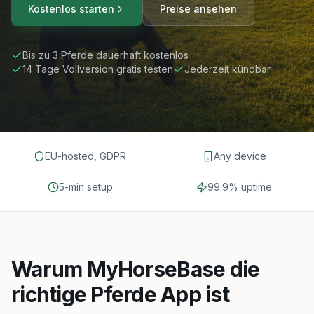
Kostenlos starten
Preise ansehen
Bis zu 3 Pferde dauerhaft kostenlos
14 Tage Vollversion gratis testen
Jederzeit kündbar
EU-hosted, GDPR
Any device
5-min setup
99.9% uptime
Warum MyHorseBase die
richtige Pferde App ist