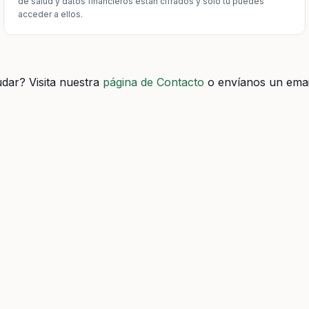
de salud y datos financieros están cifrados y solo tú puedes
acceder a ellos.
dar? Visita nuestra
página de Contacto
o envíanos un emai