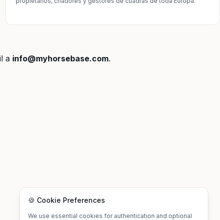
propietarios, criadores y gestores de cuadras de toda Europa.
l a
info@myhorsebase.com
.
🍪 Cookie Preferences
We use essential cookies for authentication and optional