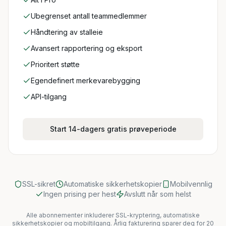
Ubegrenset antall teammedlemmer
Håndtering av stalleie
Avansert rapportering og eksport
Prioritert støtte
Egendefinert merkevarebygging
API-tilgang
Start 14-dagers gratis prøveperiode
SSL-sikret
Automatiske sikkerhetskopier
Mobilvennlig
Ingen prising per hest
Avslutt når som helst
Alle abonnementer inkluderer SSL-kryptering, automatiske
sikkerhetskopier og mobiltilgang. Årlig fakturering sparer deg for 20