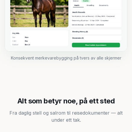
Konsekvent merkevarebygging på tvers av alle skjermer
Alt som betyr noe, på ett sted
Fra daglig stell og salrom til reisedokumenter — alt
Daglig stell
under ett tak.
Saler og utstyr
Helse, fôr og rutiner holdes i rute.
Klar for reise
Saler, hodelag og utstyr, organisert og delt.