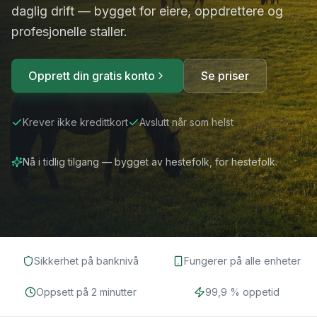
daglig drift — bygget for eiere, oppdrettere og
profesjonelle staller.
Opprett din gratis konto
Se priser
Krever ikke kredittkort
Avslutt når som helst
Nå i tidlig tilgang — bygget av hestefolk, for hestefolk.
Sikkerhet på banknivå
Fungerer på alle enheter
Oppsett på 2 minutter
99,9 % oppetid