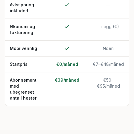
Avlssporing
—
inkludert
Økonomi og
Tillegg (€)
fakturering
Mobilvennlig
Noen
Startpris
€0/måned
€7–€48/måned
Abonnement
€39/måned
€50–
med
€95/måned
ubegrenset
antall hester