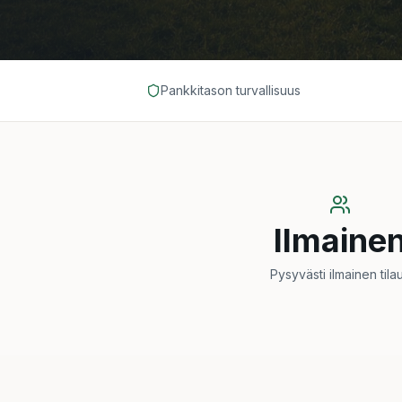
Pankkitason turvallisuus
Ilmaine
Pysyvästi ilmainen tila