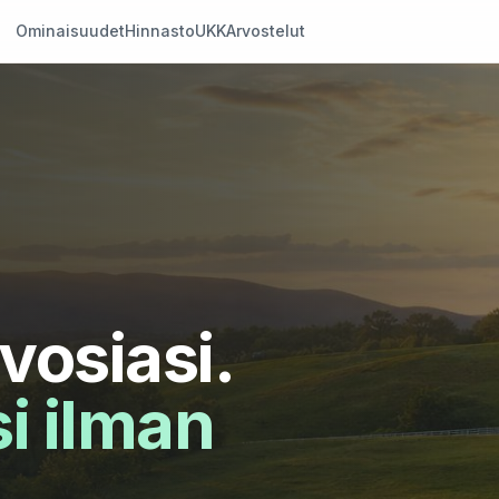
Ominaisuudet
Hinnasto
UKK
Arvostelut
vosiasi.
si ilman