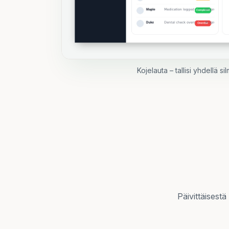
Kojelauta – tallisi yhdellä si
Päivittäinen hoito
Päivittäisest
Terveys, ruokinta ja rutiinit pysyvät
aikataulussa.