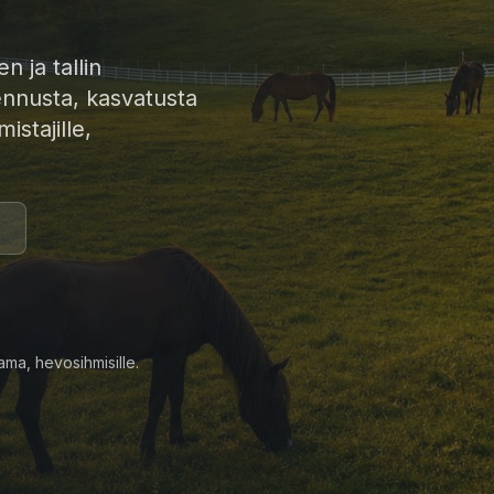
n ja tallin
ennusta, kasvatusta
istajille,
ma, hevosihmisille.