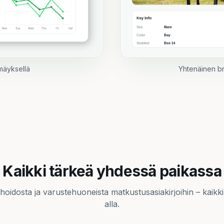
lmäyksellä
Yhtenäinen b
Kaikki tärkeä yhdessä paikassa
ä hoidosta ja varustehuoneista matkustusasiakirjoihin – kaik
Varusteet
alla.
Satulat, suitset ja varusteet järjestyksessä ja
jaettuna.
P