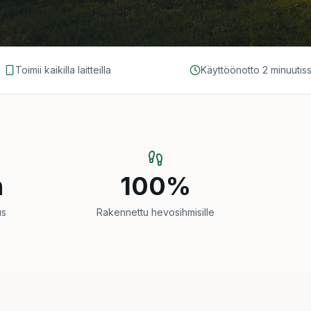
Toimii kaikilla laitteilla
Käyttöönotto 2 minuutis
n
100%
us
Rakennettu hevosihmisille