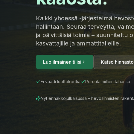
Kaikki yhdessä -järjestelmä hevoste
hallintaan. Seuraa terveyttä, valm
ja päivittäisiä toimia – suunniteltu om
kasvattajille ja ammattitalleille.
Luo ilmainen tilisi
Katso hinnasto
Ei vaadi luottokorttia
Peruuta milloin tahansa
Nyt ennakkojulkaisussa – hevosihmisten rakenta