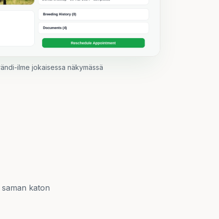
rändi-ilme jokaisessa näkymässä
ki saman katon
Matkavalmis
assit, guías ja TRACES aina käden ulottuvilla.