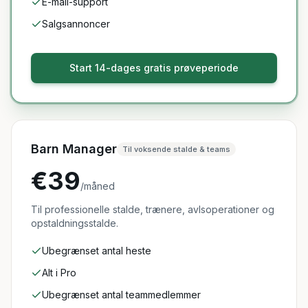
E-mail-support
Salgsannoncer
Start 14-dages gratis prøveperiode
Barn Manager
Til voksende stalde & teams
€39
/måned
Til professionelle stalde, trænere, avlsoperationer og
opstaldningsstalde.
Ubegrænset antal heste
Alt i Pro
Ubegrænset antal teammedlemmer