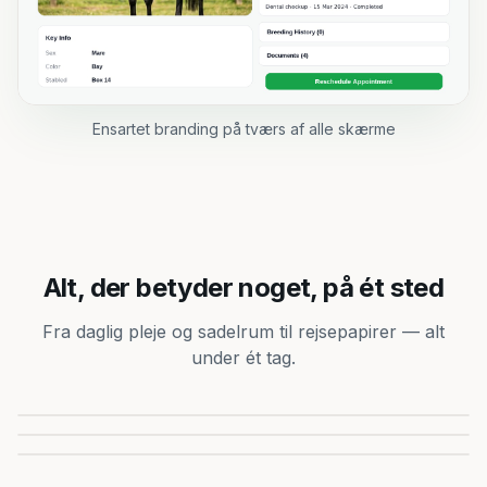
Ensartet branding på tværs af alle skærme
Alt, der betyder noget, på ét sted
Fra daglig pleje og sadelrum til rejsepapirer — alt
Daglig pleje
under ét tag.
Udstyr & sadelrum
Sundhed, foder og rutiner holdes på sporet.
Klar til rejse
Sadler, trenser og udstyr, organiseret og delt.
Pas, guías og TRACES altid ved hånden.