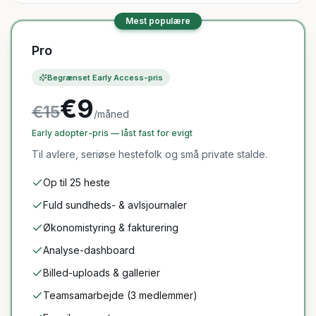
Mest populære
Pro
Begrænset Early Access-pris
€9
€15
/måned
Early adopter-pris — låst fast for evigt
Til avlere, seriøse hestefolk og små private stalde.
Op til 25 heste
Fuld sundheds- & avlsjournaler
Økonomistyring & fakturering
Analyse-dashboard
Billed-uploads & gallerier
Teamsamarbejde (3 medlemmer)