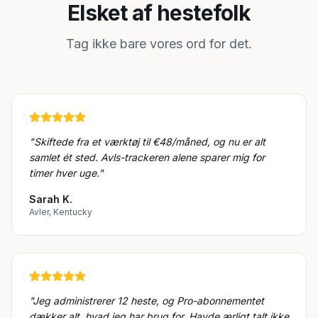
Elsket af hestefolk
Tag ikke bare vores ord for det.
"
Skiftede fra et værktøj til €48/måned, og nu er alt
samlet ét sted. Avls-trackeren alene sparer mig for
timer hver uge.
"
Sarah K.
Avler, Kentucky
"
Jeg administrerer 12 heste, og Pro-abonnementet
dækker alt, hvad jeg har brug for. Havde ærligt talt ikke