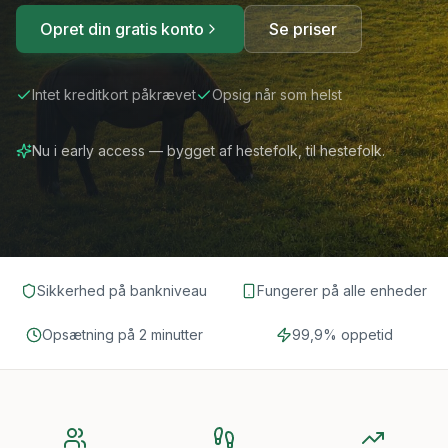
Opret din gratis konto
Se priser
Intet kreditkort påkrævet
Opsig når som helst
Nu i early access — bygget af hestefolk, til hestefolk.
Sikkerhed på bankniveau
Fungerer på alle enheder
Opsætning på 2 minutter
99,9% oppetid