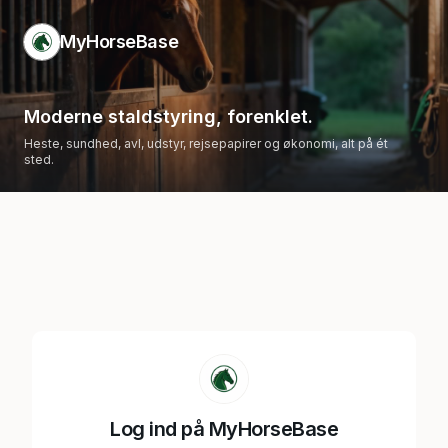
MyHorseBase
Moderne staldstyring, forenklet.
Heste, sundhed, avl, udstyr, rejsepapirer og økonomi, alt på ét
sted.
Log ind på MyHorseBase